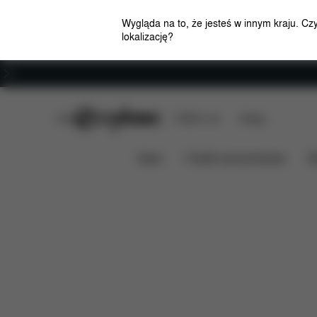
Wygląda na to, że jesteś w innym kraju. Cz
lokalizację?
Kariera
CYBEX Club
CYBEX Live
Sklepy
Cechy
Wymiary
Zawartość
MELIO
News
Foteliki samochodowe
W