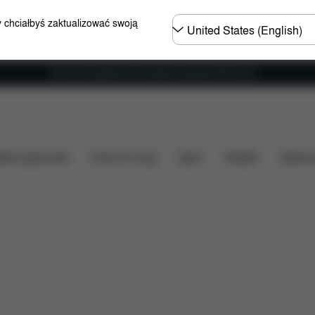
Wybierz
y chciałbyś zaktualizować swoją
kraj
Darmowa wysyłka dla zamówień powyżej 250.00 PLN
Do pobrania
FAQ
Części zamienne
Opinie
ózki spacerowe
Home & Living
Sport
Nosidło
Akcesor