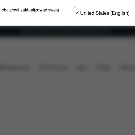
Wybierz
y chciałbyś zaktualizować swoją
kraj
Darmowa wysyłka dla zamówień powyżej 250.00 PLN
ć
Do pobrania
FAQ
Części zamienne
Opinie
ózki spacerowe
Home & Living
Sport
Nosidło
Akcesor