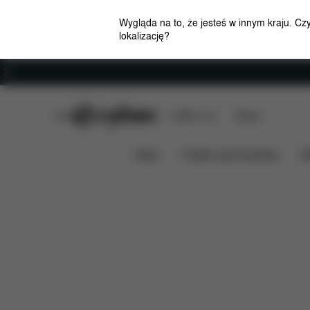
Wygląda na to, że jesteś w innym kraju. Cz
lokalizację?
Kariera
CYBEX Club
CYBEX Live
Sklepy
Cechy
Wymiary
Zawartoś
LEMO 4-IN-1
News
Foteliki samochodowe
W