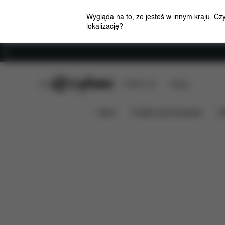
Wygląda na to, że jesteś w innym kraju. Cz
lokalizację?
Kariera
CYBEX Club
CYBEX Live
Sklepy
Cechy
Wymiary
Zawa
MELIO CARBON
News
Foteliki samochodowe
W