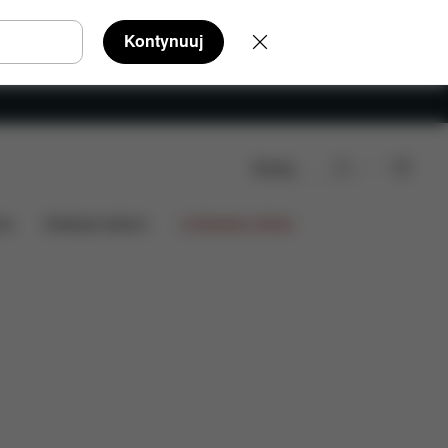
Kontynuuj
Szukaj
ie
ia
Kolekcje fashion
Limitowana oferta