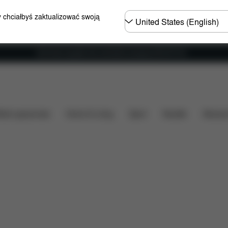
Wybierz
y chciałbyś zaktualizować swoją
kraj
Darmowa wysyłka dla zamówień powyżej 250.00 PLN
rtość
Do pobrania
FAQ
Części zamienne
Opin
ózki spacerowe
Home & Living
Sport
Nosidło
Akcesor