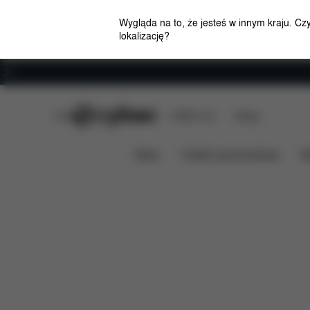
Wygląda na to, że jesteś w innym kraju. Cz
lokalizację?
Kariera
CYBEX Club
CYBEX Live
Sklepy
Cechy
Wymiary
Zaw
GOLD BOUNCER
News
Foteliki samochodowe
W