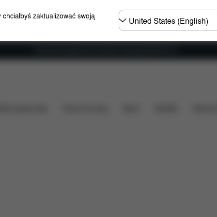
Wybierz
y chciałbyś zaktualizować swoją
kraj
Darmowa wysyłka dla zamówień powyżej 250.00 PLN
artość
Do pobrania
FAQ
Części zamienne
Opi
ózki spacerowe
Home & Living
Sport
Nosidło
Akcesor