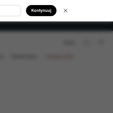
Kontynuuj
Szukaj
nie
ia
Kolekcje fashion
Limitowana oferta