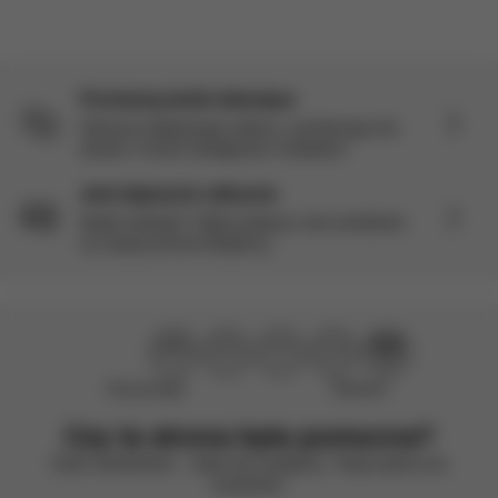
Porównaj wózki dziecięce
Dokonaj najlepszego wyboru, porównując ten
wózek z innymi dostępnymi modelami.
Jest więcej do odkrycia
Nadal ciekawy? Odkryj więcej o tym produkcie
na naszej stronie Eksploruj.
Nie pomogło
Świetnie!
Czy ta strona była pomocna?
Oceń uśmiechem – stale się rozwijamy. Twoja opinia ma
znaczenie.