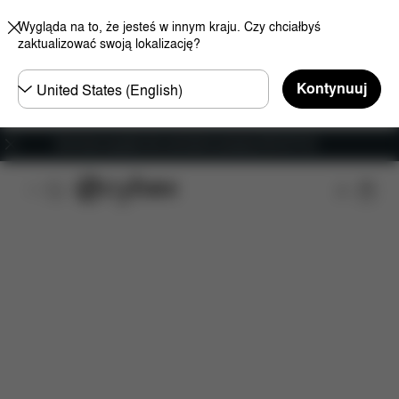
Wygląda na to, że jesteś w innym kraju. Czy chciałbyś
zaktualizować swoją lokalizację?
Wybierz
Kontynuuj
kraj
Darmowa wysyłka dla zamówień powyżej 250.00 PLN
Cechy
Wymiary
Zawartość
Do pobrania