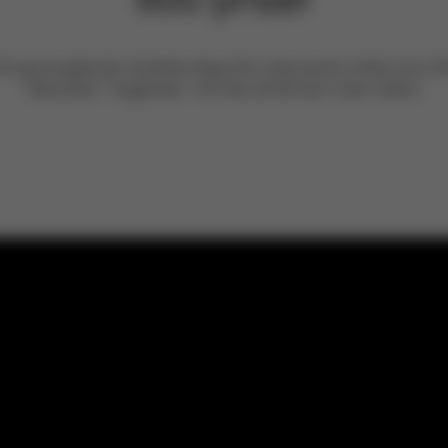
får genomgående utmärkta betyg från oberoende institut som A
Warentest. Tryggheten i att veta att ditt barn reser säkert.