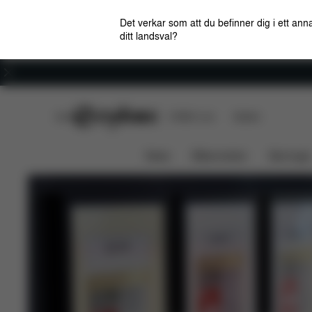
Det verkar som att du befinner dig i ett anna
ditt landsval?
Karriär
CYBEX Club
CYBEX Live
Butiker
News
Bilbarnstolar
Barnvagn