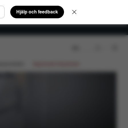
Hjälp och feedback
Sök
gnsamarbeten
Begränsade Erbjudanden