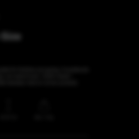
-
Size
ddet för föräldrar på språng. Enastående
ign och testvinnare i ADAC-testet i
atet delades med en annan produkt).
45–87 cm
Max. 13 kg