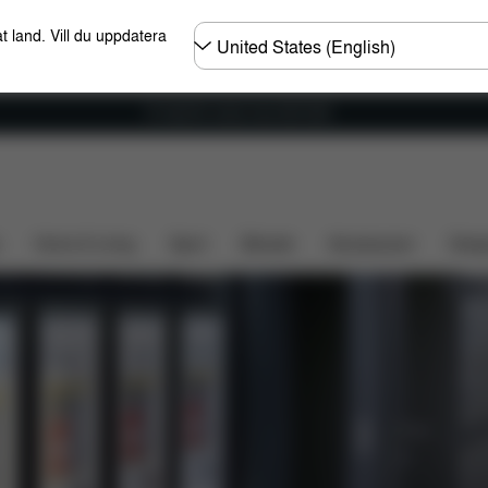
Välj
t land. Vill du uppdatera
land
Fri frakt för ordrar över 600 SEK
Home & Living
Sport
Bärsele
Accessoarer
Desi