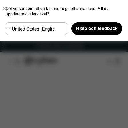
Det verkar som att du befinner dig i ett annat land. Vill du
uppdatera ditt landsval?
Välj
Hjälp och feedback
land
Fri frakt för ordrar över 600 SEK
Funktioner
Bilkompatibilitet
Installation
Dim