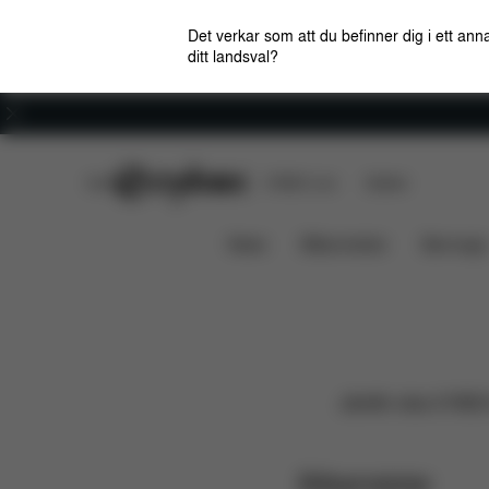
Det verkar som att du befinner dig i ett anna
ditt landsval?
Karriär
CYBEX Club
CYBEX Live
Butiker
News
Bilbarnstolar
Barnvagn
Jämför våra CYBEX b
Bilbarnstolar