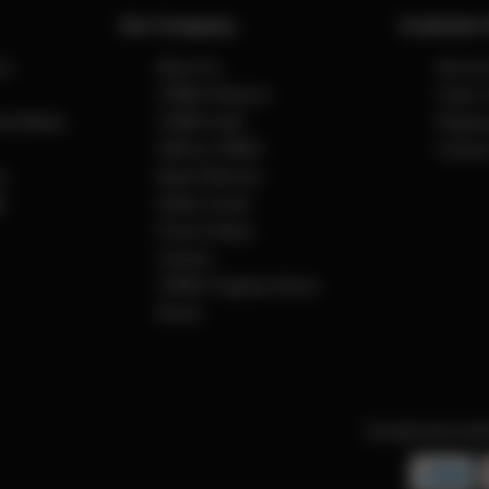
Our Company
Customer 
ns
About Us
Servic
CYBEX Platinum
Order 
cial Media
CYBEX Gold
Shippin
CBX by CYBEX
Contact
y
Award Winners
t
Safety Center
Press & News
Careers
CYBEX Flagship Stores
Stores
Accepterade beta