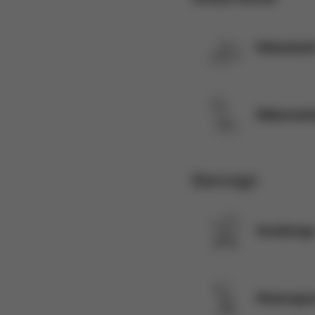
Babyskyd
Bilbarnstol
Barnvagn
Kombivag
Resevagna