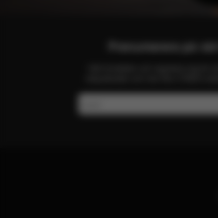
Prenumerera på vår
Håll kontakten och registrera dig för a
erbjudanden och mer från CYBEX-värld
E-post