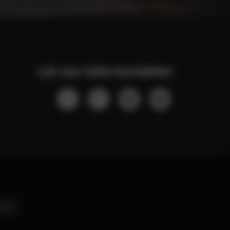
Låt oss hålla kontakten
riär