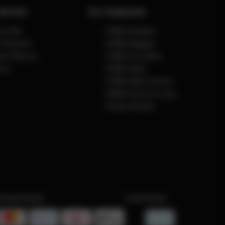
Service
Our Categories
e & FAQ
CYBEX Strollers
& Payment
CYBEX Buggies
g & Returns
CYBEX Car Seats
 us
CYBEX Sport
CYBEX Baby Carriers
CYBEX Home & Living
Product Archive
lningsmetoder
Fraktmetoder