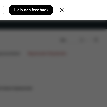
Hjälp och feedback
Sök
gnsamarbeten
Begränsade Erbjudanden
t bästa köpbeslutet.