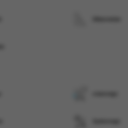
d
Bilbarnstolar
ar
n
e-barnvagn
r
Syskonvagn