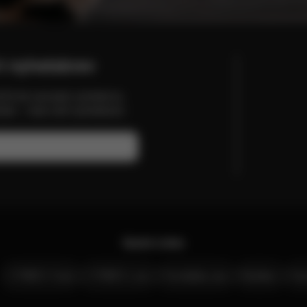
t nyhetsbrev
tt få de senaste nyheterna,
en - med vårt nyhetsbrev.
Quick Links
CYBEX Club
CYBEX Live
Kontakta oss
Butiker
Kar