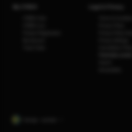
My CYBEX
Legal & Privacy
CYBEX Club
Terms & Conditio
CYBEX Live
Privacy Policy
Product Registration
Privacy Policy So
My Account
Privacy Settings
Track Order
Cancellation Polic
Frånträda avtale
Imprint
Accessibility
Sverige · svenska