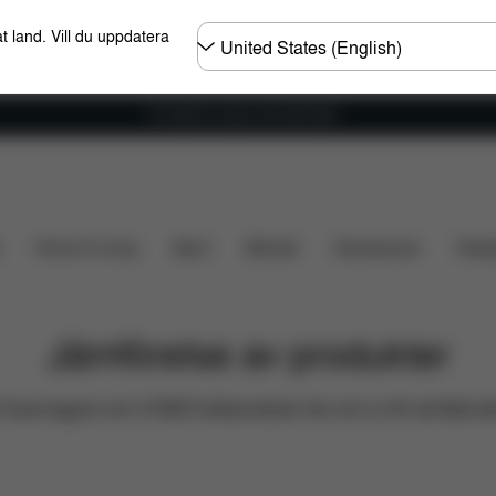
Välj
t land. Vill du uppdatera
land
Fri frakt för ordrar över 600 SEK
Home & Living
Sport
Bärsele
Accessoarer
Desi
Jämförelse av produkter
arnvagnar och CYBEX bilbarnstolar här och nu för att fatta de