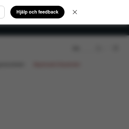
Hjälp och feedback
Sök
lar
Recensioner
gnsamarbeten
Begränsade Erbjudanden