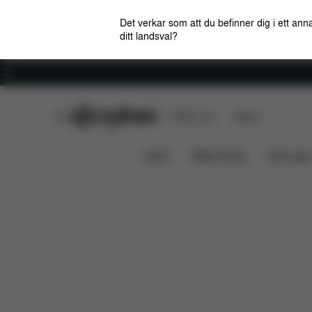
Det verkar som att du befinner dig i ett anna
ditt landsval?
Karriär
CYBEX Club
CYBEX Live
Butiker
Funktioner
Dimensioner
Coya Carrier
News
Bilbarnstolar
Barnvagn