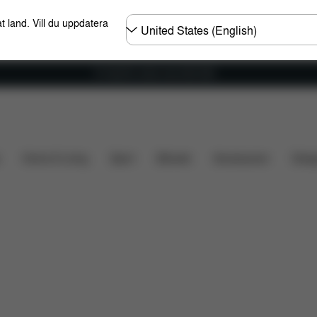
Välj
t land. Vill du uppdatera
land
Fri frakt för ordrar över 600 SEK
Vad ingår?
Nerladdningar
Vanliga frågor
Reservde
Home & Living
Sport
Bärsele
Accessoarer
Desi