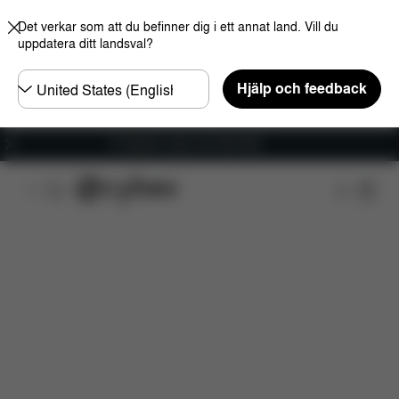
Det verkar som att du befinner dig i ett annat land. Vill du
uppdatera ditt landsval?
Välj
Hjälp och feedback
land
Fri frakt för ordrar över 600 SEK
Funktioner
Bilkompatibilitet
Installation
Dim