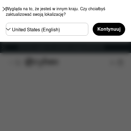
Wygląda na to, że jesteś w innym kraju. Czy chciałbyś
zaktualizować swoją lokalizację?
Wybierz
Kontynuuj
kraj
Darmowa wysyłka dla zamówień powyżej 250.00 PLN
Cechy
Kompatybilność z samochodem
Instala