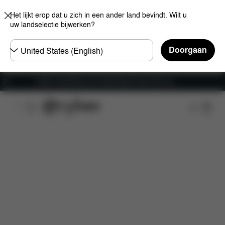
Het lijkt erop dat u zich in een ander land bevindt. Wilt u
uw landselectie bijwerken?
Selecteer
Doorgaan
land
Gratis verzending voor bestellingen boven 60 euro
Kenmerken
Afmetingen
Wat is inbegrepen?