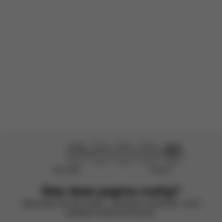
Gesponsorde review
Beoordeeld Product:
Orfeo - Almond Beige
Vertaald van Engels door AWS
Bekijk origineel
Laad meer recensies
Niet nuttig
Perfect!
Was deze pagina nuttig?
Beoordeel met een smiley – we blijven verbeteren. Jouw
feedback maakt het verschil.