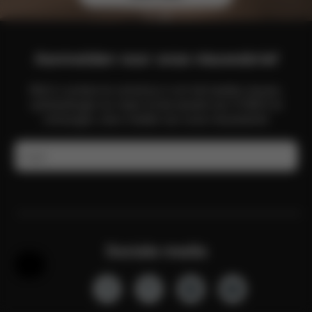
Aanmelden voor onze nieuwsbrief
Blijf in contact en schrijf je in om het laatste nieuws,
aanbiedingen en meer uit de wereld van CYBEX te
ontvangen, door middel van onze nieuwsbrief.
E-mail
Sociale media
Hulp en feedback