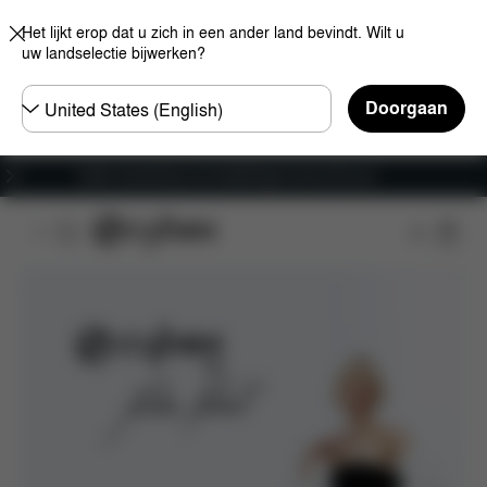
Het lijkt erop dat u zich in een ander land bevindt. Wilt u
uw landselectie bijwerken?
Selecteer
Doorgaan
land
Gratis verzending voor bestellingen boven 60 euro
Kinderwagens
Autostoel