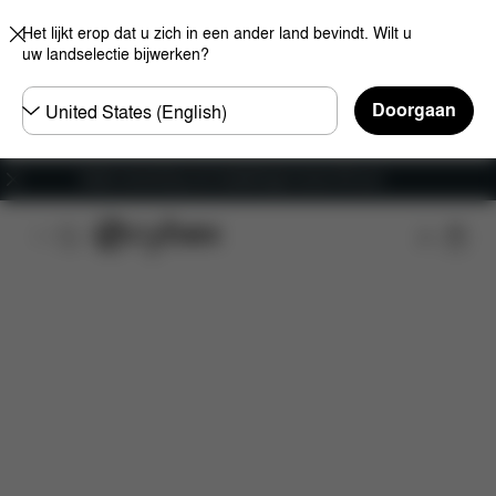
Het lijkt erop dat u zich in een ander land bevindt. Wilt u
uw landselectie bijwerken?
Selecteer
Doorgaan
land
Gratis verzending voor bestellingen boven 60 euro
Onderdelen
Beoordelingen