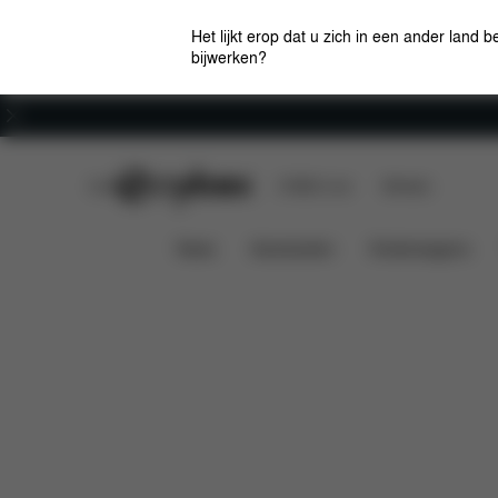
Het lijkt erop dat u zich in een ander land b
bijwerken?
Carrière
CYBEX Club
CYBEX Live
Winkels
SIRONA G LINE INLEGSTUK VOOR PASGEBOR
News
Autostoelen
Kinderwagens