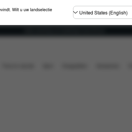
Selecteer
evindt. Wilt u uw landselectie
land
Gratis verzending voor bestellingen boven 60 euro
Onderdelen
Beoordelingen
EN BABY’S
Thuis en vrije tijd
Sport
Draagzakken
Accessoires
O