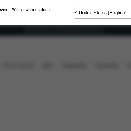
Selecteer
evindt. Wilt u uw landselectie
land
Gratis verzending voor bestellingen boven 60 euro
Wat is inbegrepen?
Downloads
Veelgestelde vra
Thuis en vrije tijd
Sport
Draagzakken
Accessoires
O