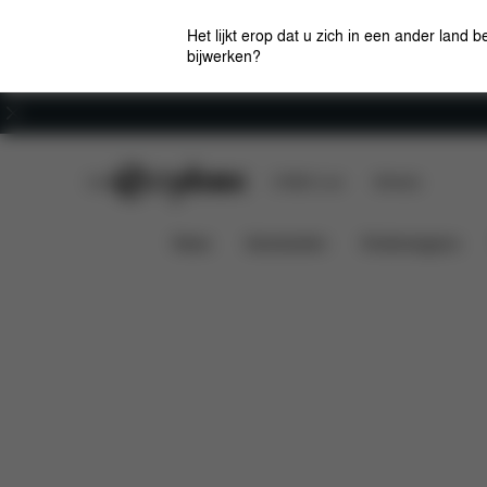
Het lijkt erop dat u zich in een ander land b
bijwerken?
Carrière
CYBEX Club
CYBEX Live
Winkels
Kenmerken
Afmetingen
GAZELLE S COT
News
Autostoelen
Kinderwagens