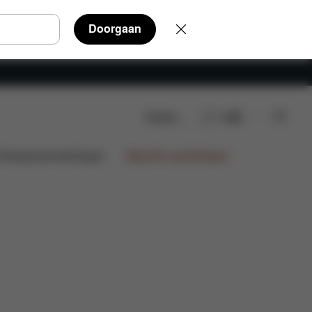
Doorgaan
Zoeken
NL
gen
Onderdelen
Beoordelingen
ntwerpsamenwerkingen
Beperkte aanbiedingen