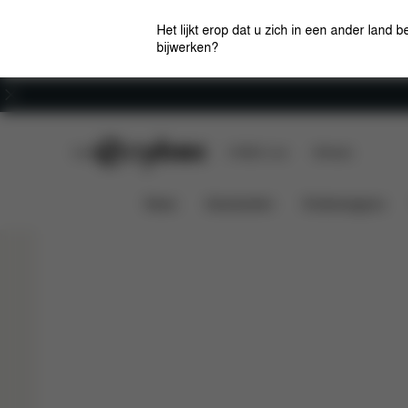
Het lijkt erop dat u zich in een ander land b
bijwerken?
Carrière
CYBEX Club
CYBEX Live
Winkels
Kleuren
Configuraties
Win
GAZELLE S
News
Autostoelen
Kinderwagens