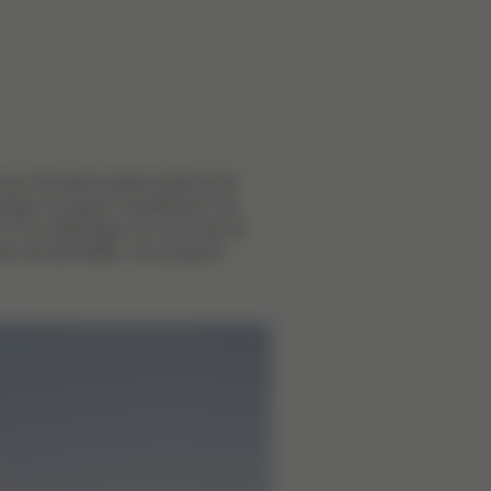
voor het eerst ouder wordt of de
telg in je gezin verwelkomt: de
S is ontworpen om zich aan te
an de behoeften van je gezin.