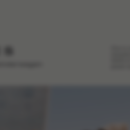
Of je nu 
 S
nieuwste 
GAZELLE 
 kinderwagen
passen a