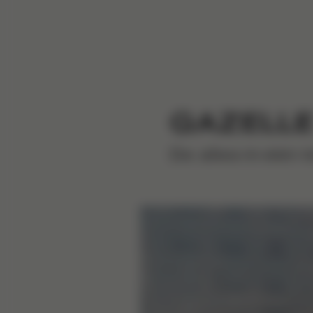
GAZELLE
De alles-in-één