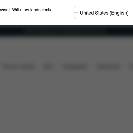
Selecteer
evindt. Wilt u uw landselectie
land
Gratis verzending voor bestellingen boven 60 euro
kelmand
Meer eigenschappen
Accessoires
Thuis en vrije tijd
Sport
Draagzakken
Accessoires
O