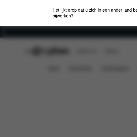
Het lijkt erop dat u zich in een ander land b
bijwerken?
Carrière
CYBEX Club
CYBEX Live
Winkels
Kenmerken
Afmetingen
GOLD BOUNCER
News
Autostoelen
Kinderwagens