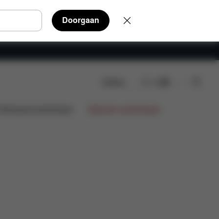
Doorgaan
Zoeken
NL
agen
Onderdelen
Beoordelingen
ntwerpsamenwerkingen
Beperkte aanbiedingen