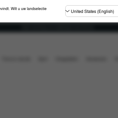
Selecteer
evindt. Wilt u uw landselectie
land
Gratis verzending voor bestellingen boven 60 euro
Wat is inbegrepen?
Downloads
Veelgestelde vr
Thuis en vrije tijd
Sport
Draagzakken
Accessoires
O