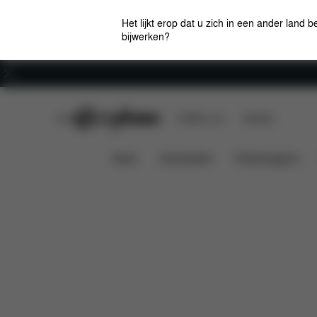
Het lijkt erop dat u zich in een ander land b
bijwerken?
Carrière
CYBEX Club
CYBEX Live
Winkels
Kenmerken
Auto compatibilit
Cloud T i-Size
News
Autostoelen
Kinderwagens