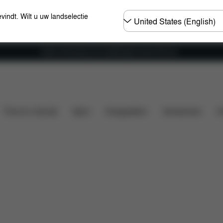
Selecteer
evindt. Wilt u uw landselectie
land
Gratis verzending voor bestellingen boven 60 euro
eit
Installatie
Afmetingen
Wat is inbegrepen?
Thuis en vrije tijd
Sport
Draagzakken
Accessoires
O