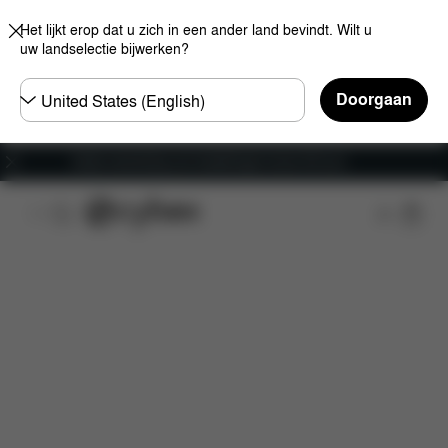
Het lijkt erop dat u zich in een ander land bevindt. Wilt u
uw landselectie bijwerken?
Selecteer
Doorgaan
land
Gratis verzending voor bestellingen boven 60 euro
Kenmerken
Auto compatibiliteit
Installatie
A