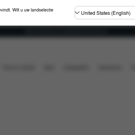
Selecteer
evindt. Wilt u uw landselectie
land
Gratis verzending voor bestellingen boven 60 euro
gen
Wat is inbegrepen?
Downloads
Onderdelen
Thuis en vrije tijd
Sport
Draagzakken
Accessoires
O