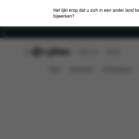
Het lijkt erop dat u zich in een ander land b
bijwerken?
Carrière
CYBEX Club
CYBEX Live
Winkels
Kenmerken
Afmetin
Mios 2 Lux Carry Cot
News
Autostoelen
Kinderwagens