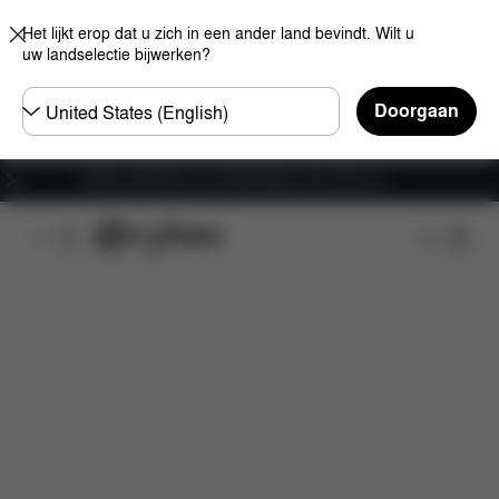
Het lijkt erop dat u zich in een ander land bevindt. Wilt u
uw landselectie bijwerken?
Selecteer
Doorgaan
land
Gratis verzending voor bestellingen boven 60 euro
Kenmerken
Auto compatibiliteit
Afmetingen