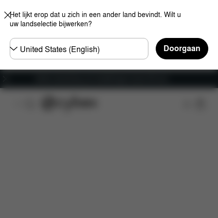
Het lijkt erop dat u zich in een ander land bevindt. Wilt u
uw landselectie bijwerken?
Selecteer
Doorgaan
land
Gratis verzending voor bestellingen boven 60 euro
Kenmerken
Auto compatibiliteit
Installatie
A