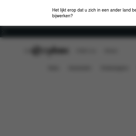
Het lijkt erop dat u zich in een ander land b
bijwerken?
Carrière
CYBEX Club
CYBEX Live
Winkels
Kenmerken
Afmetinge
Platinum voetenzak
News
Autostoelen
Kinderwagens