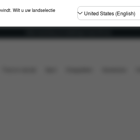
Selecteer
evindt. Wilt u uw landselectie
land
Gratis verzending voor bestellingen boven 60 euro
n
Downloads
Veelgestelde vragen
Onderdelen
Thuis en vrije tijd
Sport
Draagzakken
Accessoires
O