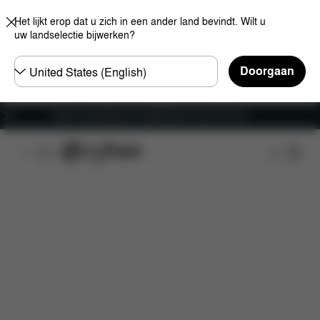
Het lijkt erop dat u zich in een ander land bevindt. Wilt u
uw landselectie bijwerken?
Selecteer
Doorgaan
land
Gratis verzending voor bestellingen boven 60 euro
Kenmerken
Auto compatibiliteit
Installatie
A