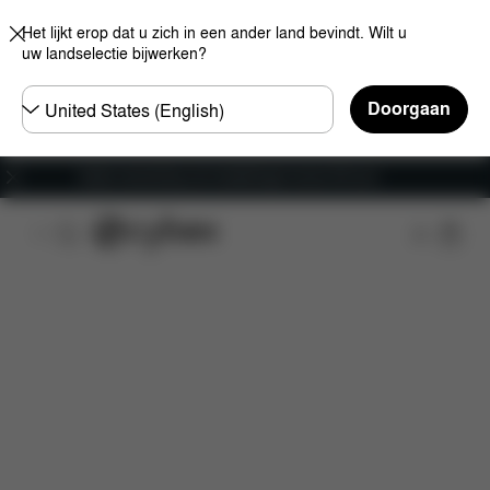
Het lijkt erop dat u zich in een ander land bevindt. Wilt u
uw landselectie bijwerken?
Selecteer
Doorgaan
land
Gratis verzending voor bestellingen boven 60 euro
Kenmerken
Afmetingen
Wat is inbegrepen?