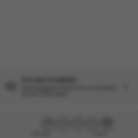
Beoordeeld Product:
Coya Carrier - Black
Vertaald door AWS
Bekijk origineel
Laad meer recensies
Er is meer te ontdekken
Nog nieuwsgierig? Ontdek meer over dit product
op onze Verken-pagina.
Niet nuttig
Perfect!