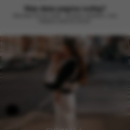
Was deze pagina nuttig?
Beoordeel met een smiley – we blijven verbeteren. Jouw
feedback maakt het verschil.
Hulp en feedback