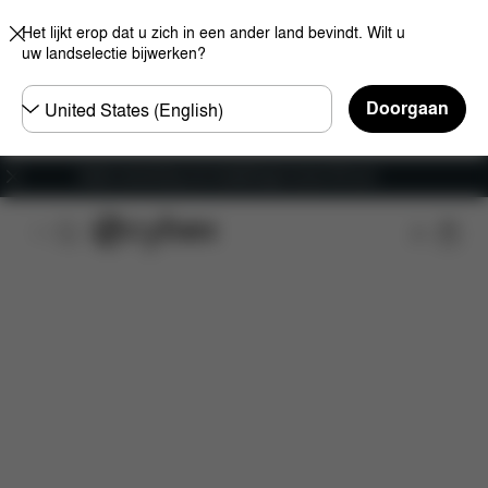
Het lijkt erop dat u zich in een ander land bevindt. Wilt u
uw landselectie bijwerken?
Selecteer
Doorgaan
land
Gratis verzending voor bestellingen boven 60 euro
Kenmerken
Afmetingen
Wat is inbegrepen?