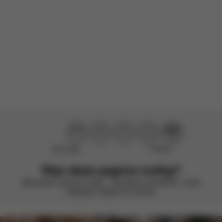
Beoordeeld Product:
Balios S Lux - Moon Black (Black Frame)
Vertaald van Engels door AWS
Bekijk origineel
Laad meer recensies
Niet nuttig
Perfect!
Was deze pagina nuttig?
Beoordeel met een smiley – we blijven verbeteren. Jouw
feedback maakt het verschil.