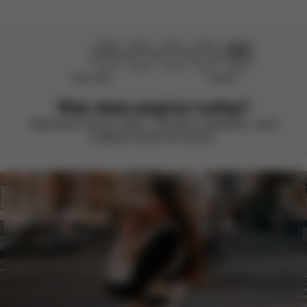
Niet nuttig
Perfect!
Was deze pagina nuttig?
Beoordeel met een smiley – we blijven verbeteren. Jouw
feedback maakt het verschil.