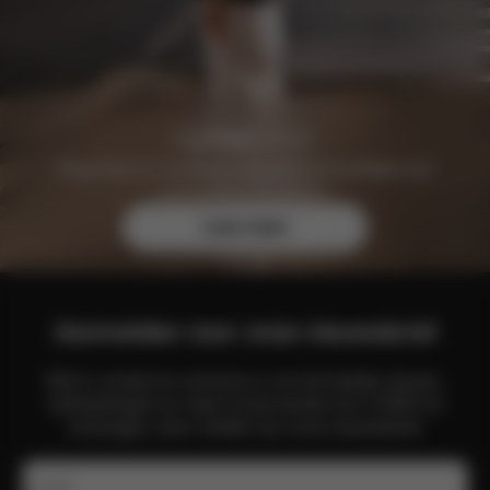
Registreer je vandaag nog gratis en profiteer van
exclusieve voordelen.
Lees meer
Aanmelden voor onze nieuwsbrief
Blijf in contact en schrijf je in om het laatste nieuws,
aanbiedingen en meer uit de wereld van CYBEX te
ontvangen, door middel van onze nieuwsbrief.
E-mail