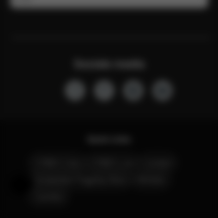
Sociale media
Quick Links
CYBEX Club
CYBEX Live
Contact
Amsterdam Flagship Store
Winkels
Hulp en feedback
Carrière