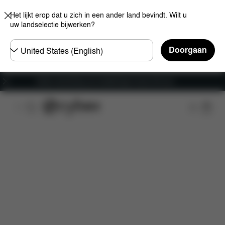
Het lijkt erop dat u zich in een ander land bevindt. Wilt u
uw landselectie bijwerken?
Selecteer
Doorgaan
land
Gratis verzending voor bestellingen boven 60 euro
Kenmerken
Afmetingen
Wat is inbegrepen?