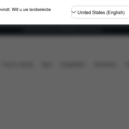
Selecteer
evindt. Wilt u uw landselectie
land
Gratis verzending voor bestellingen boven 60 euro
at is inbegrepen?
Downloads
Veelgestelde vragen
Thuis en vrije tijd
Sport
Draagzakken
Accessoires
O