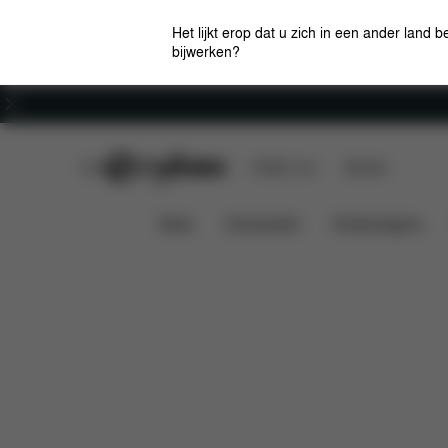
Het lijkt erop dat u zich in een ander land b
bijwerken?
Carrière
CYBEX Club
CYBEX Live
Winkels
Kenmerken
Afmetingen
W
MELIO 2023
News
Autostoelen
Kinderwagens