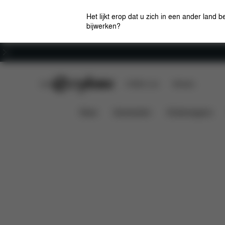
Het lijkt erop dat u zich in een ander land b
bijwerken?
Carrière
CYBEX Club
CYBEX Live
Winkels
Kenmerken
Afmetingen
Mios 3 Stoelpakket
News
Autostoelen
Kinderwagens