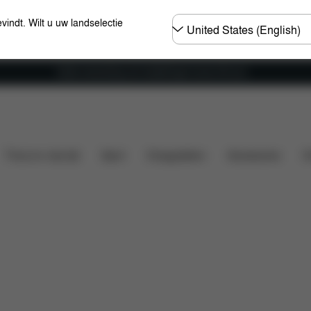
Selecteer
evindt. Wilt u uw landselectie
land
Gratis verzending voor bestellingen boven 60 euro
Wat is inbegrepen?
Downloads
Onderdelen
Thuis en vrije tijd
Sport
Draagzakken
Accessoires
O