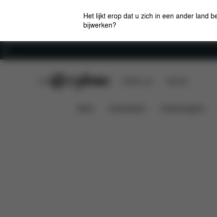
Het lijkt erop dat u zich in een ander land b
bijwerken?
Carrière
CYBEX Club
CYBEX Live
Winkels
Kenmerken
Afmetingen
BALIOS S LUX
News
Autostoelen
Kinderwagens