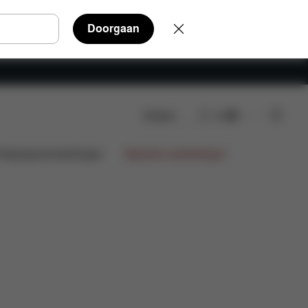
Doorgaan
Zoeken
NL
Onderdelen
Beoordelingen
ntwerpsamenwerkingen
Beperkte aanbiedingen