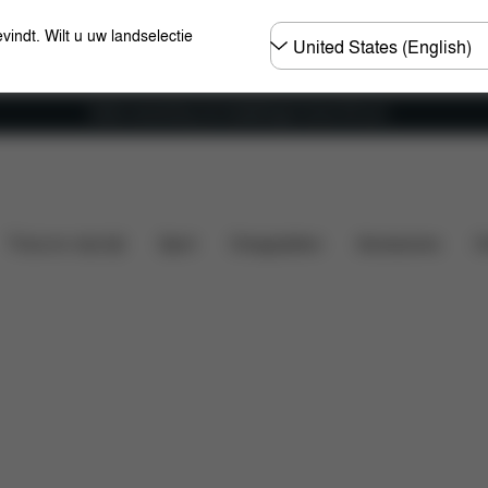
Selecteer
evindt. Wilt u uw landselectie
land
Gratis verzending voor bestellingen boven 60 euro
Wat is inbegrepen?
Downloads
Veelgestelde vragen
Thuis en vrije tijd
Sport
Draagzakken
Accessoires
O