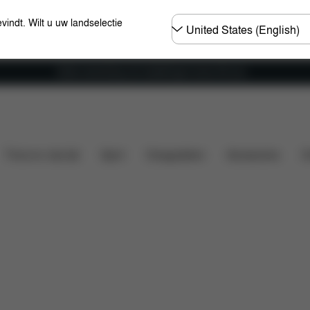
Selecteer
evindt. Wilt u uw landselectie
land
Gratis verzending voor bestellingen boven 60 euro
Afmetingen
Wat is inbegrepen?
Downloads
Ond
Thuis en vrije tijd
Sport
Draagzakken
Accessoires
O