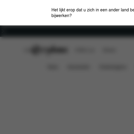
Het lijkt erop dat u zich in een ander land b
bijwerken?
Carrière
CYBEX Club
CYBEX Live
Winkels
Kenmerken
Mios 2 Jeremy Scott - Cherubs
News
Autostoelen
Kinderwagens