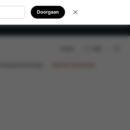
Doorgaan
Zoeken
NL
erdelen
Beoordelingen
ntwerpsamenwerkingen
Beperkte aanbiedingen