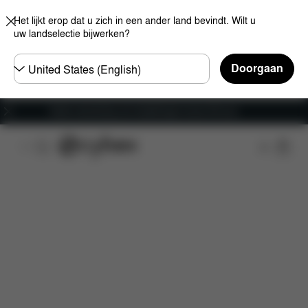
Het lijkt erop dat u zich in een ander land bevindt. Wilt u
uw landselectie bijwerken?
Selecteer
Doorgaan
land
Gratis verzending voor bestellingen boven 60 euro
Onderdelen
Beoordelingen