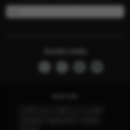
E-mail
Sociale media
Quick Links
CYBEX Club
CYBEX Live
Contact
Amsterdam Flagship Store
Winkels