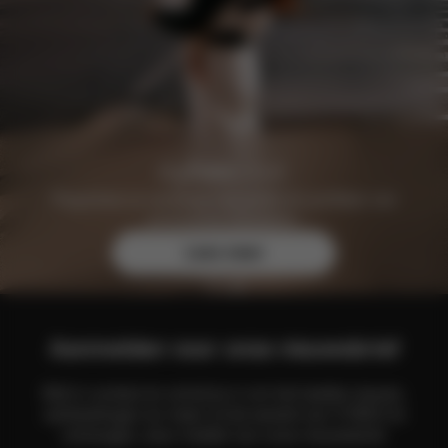
Registreer je vandaag nog gratis en profiteer van
exclusieve voordelen.
Lees meer
Aanmelden voor onze nieuwsbrief
Blijf in contact en schrijf je in om het laatste nieuws,
aanbiedingen en meer uit de wereld van CYBEX te
ontvangen, door middel van onze nieuwsbrief.