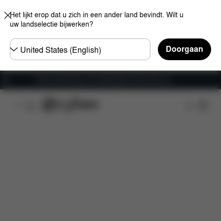
Het lijkt erop dat u zich in een ander land bevindt. Wilt u
uw landselectie bijwerken?
Selecteer
Doorgaan
land
Gratis verzending voor bestellingen boven 60 euro
Kenmerken
Auto compatibiliteit
Afmetingen