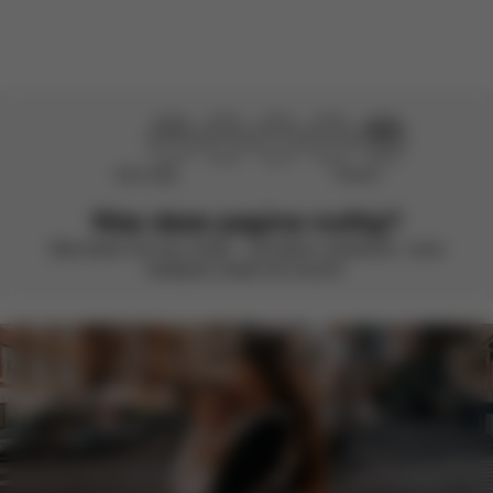
Niet nuttig
Perfect!
Was deze pagina nuttig?
Beoordeel met een smiley – we blijven verbeteren. Jouw
feedback maakt het verschil.