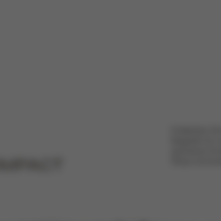
Entdecken Sie
Begleiter für 
spontaner Kur
Reise mit Komf
OMPACT