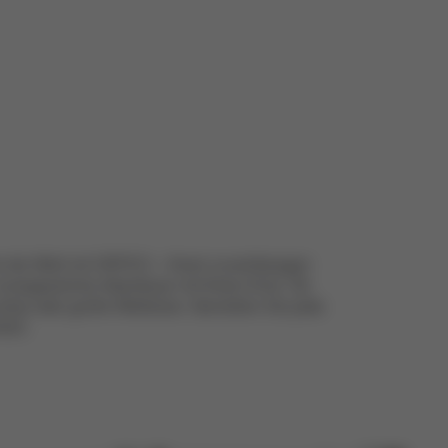
 die Welt mit ORFEO – Ihrem zuverlässigen
unvergessliche Abenteuer mit Ihrem Kind. Ob
ztrip oder große Weltreise: Genießen Sie jede
ort.