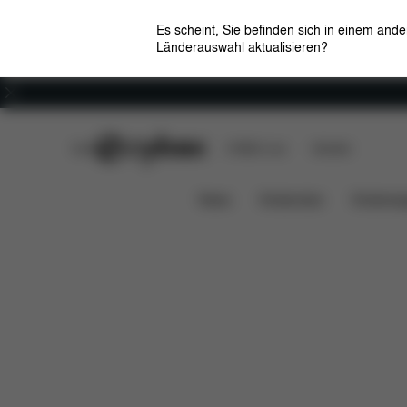
Es scheint, Sie befinden sich in einem and
Länderauswahl aktualisieren?
Karriere
CYBEX Club
CYBEX Live
Händler
Features
Farben
Accessoires
ORFEO
News
Kindersitze
Kinderwa