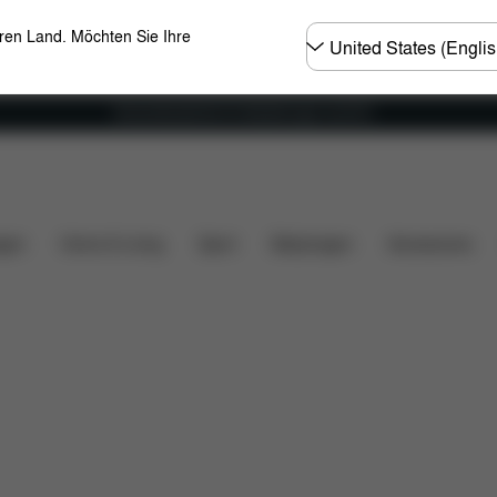
Land
eren Land. Möchten Sie Ihre
wählen
Versandkostenfrei für Bestellungen ab 60 €
gen
Home & Living
Sport
Babytragen
Accessoires