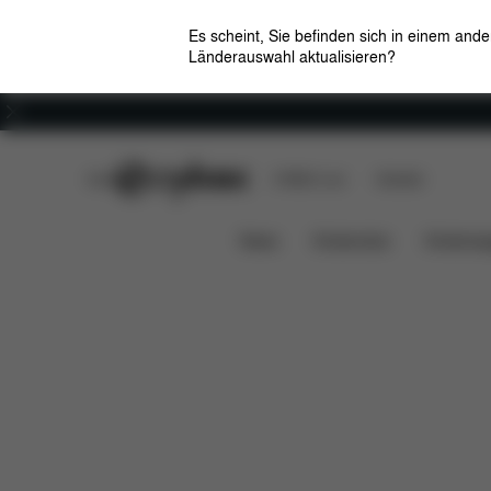
Es scheint, Sie befinden sich in einem and
Länderauswahl aktualisieren?
Karriere
CYBEX Club
CYBEX Live
Händler
News
Kindersitze
Kinderwa