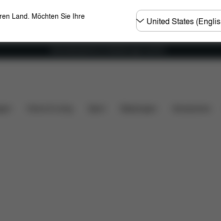
Land
eren Land. Möchten Sie Ihre
wählen
Versandkostenfrei für Bestellungen ab 60 €
gen
Home & Living
Sport
Babytragen
Accessoires