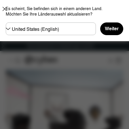
Es scheint, Sie befinden sich in einem anderen Land.
Möchten Sie Ihre Länderauswahl aktualisieren?
Land
Weiter
wählen
Versandkostenfrei für Bestellungen ab 60 €