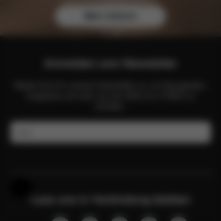
Sie sich exklusive Vorteile.
Mehr erfahren
Anmelden zum Newsletter
Melde Dich für unseren Newsletter an, um Neuigkeiten,
Angebote und mehr aus der Welt von CYBEX zu
erhalten.
E-Mail
Hilfe & Feedback
Lass uns in Verbindung bleiben