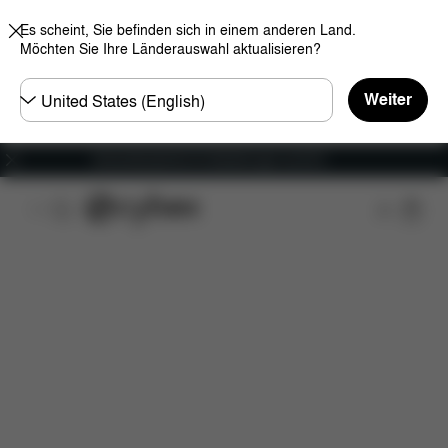
Es scheint, Sie befinden sich in einem anderen Land.
Möchten Sie Ihre Länderauswahl aktualisieren?
Land
Weiter
wählen
Versandkostenfrei für Bestellungen ab 60 €
Features
Lieferumfang
Downloads
Ersatztei