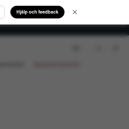
Hjälp och feedback
Sök
ensioner
gnsamarbeten
Begränsade Erbjudanden