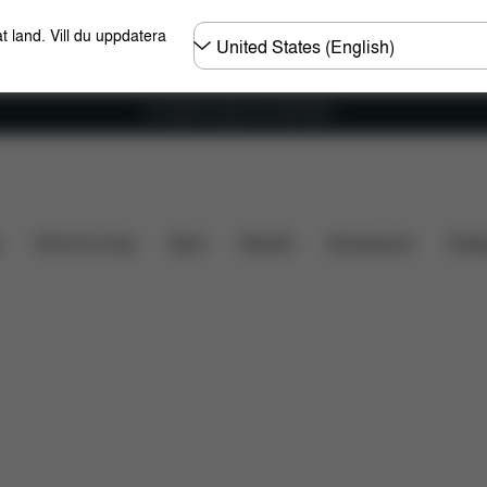
Välj
t land. Vill du uppdatera
land
Fri frakt för ordrar över 600 SEK
r
Vad ingår?
Nerladdningar
Reservdelar
Rec
Home & Living
Sport
Bärsele
Accessoarer
Desi