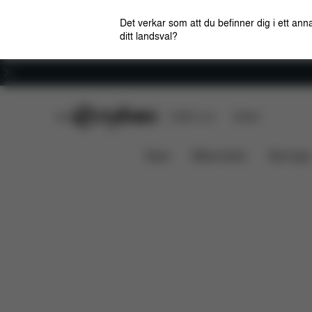
Det verkar som att du befinner dig i ett anna
ditt landsval?
Karriär
CYBEX Club
CYBEX Live
Butiker
Funktioner
Dimensione
Mios 3 Lux bärsäng
News
Bilbarnstolar
Barnvagn