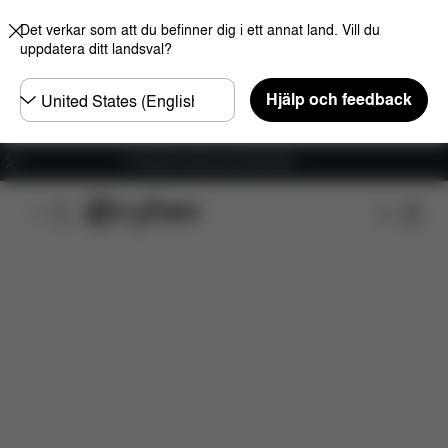
Det verkar som att du befinner dig i ett annat land. Vill du
uppdatera ditt landsval?
Välj
Hjälp och feedback
land
Fri frakt för ordrar över 600 SEK
Funktioner
Dimensioner
Vad ingår?
Nerlad