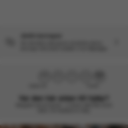
Läs fler recensioner
Jämför barnvagnar
Gör det bästa valet genom att jämföra denna
barnvagn med andra modeller vi har tillgängliga.
Hjälpte inte
Perfekt!
Var den här sidan till hjälp?
Betygsätt med ett leende – vi strävar alltid efter att bli
bättre. Din feedback är viktig.