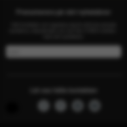
Prenumerera på vårt nyhetsbrev
Håll kontakten och registrera dig för att få de senaste
nyheterna, erbjudanden och mer från CYBEX-världen -
med vårt nyhetsbrev.
E-post
Låt oss hålla kontakten
Hjälp och feedback