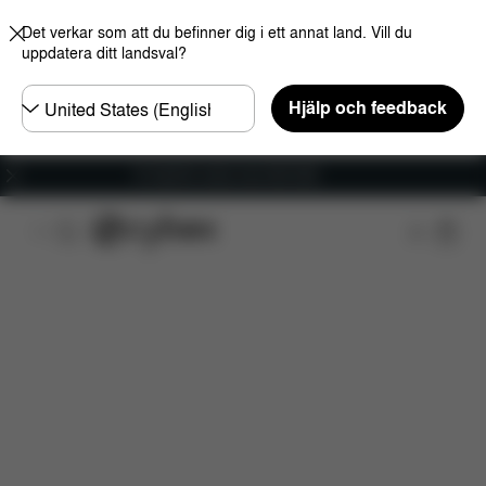
Det verkar som att du befinner dig i ett annat land. Vill du
uppdatera ditt landsval?
Välj
Hjälp och feedback
land
Fri frakt för ordrar över 600 SEK
Översikt
Funktioner
Konfiguration
Nerladdn