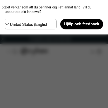
Det verkar som att du befinner dig i ett annat land. Vill du
uppdatera ditt landsval?
Välj
Hjälp och feedback
land
Fri frakt för ordrar över 600 SEK
Funktioner
Bilkompatibilitet
Installation
Dim