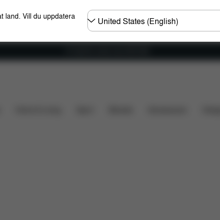
Välj
t land. Vill du uppdatera
land
Fri frakt för ordrar över 600 SEK
ar
Recensioner
Home & Living
Sport
Bärsele
Accessoarer
Desi