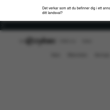
Det verkar som att du befinner dig i ett anna
ditt landsval?
Karriär
CYBEX Club
CYBEX Live
Butiker
Nerladdningar
Reservdel
Coya bygel (2025)
News
Bilbarnstolar
Barnvagn