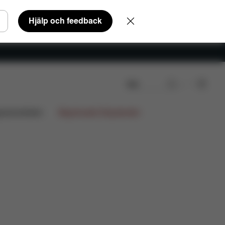
Hjälp och feedback
Sök
gnsamarbeten
Begränsade Erbjudanden