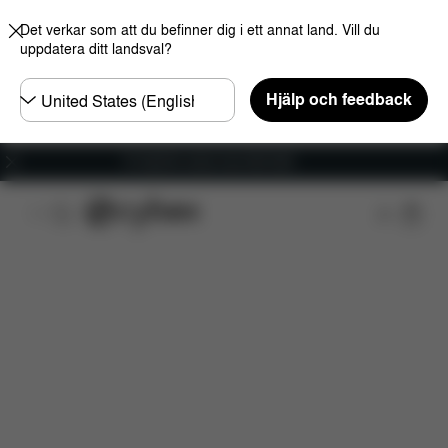
Det verkar som att du befinner dig i ett annat land. Vill du
uppdatera ditt landsval?
Välj
Hjälp och feedback
land
Fri frakt för ordrar över 600 SEK
Nerladdningar
Reservdelar
Recensioner