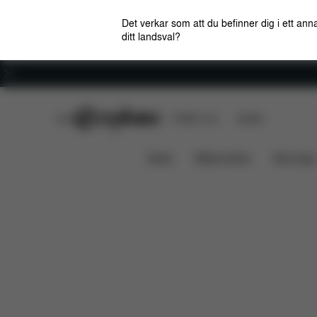
Det verkar som att du befinner dig i ett anna
ditt landsval?
Karriär
CYBEX Club
CYBEX Live
Butiker
Reservdelar
Rec
STÅBRÄDA GAZELLE S
News
Bilbarnstolar
Barnvagn