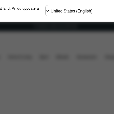
Välj
t land. Vill du uppdatera
land
Fri frakt för ordrar över 600 SEK
ensioner
Home & Living
Sport
Bärsele
Accessoarer
Desi