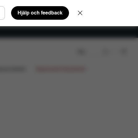
Hjälp och feedback
Sök
gnsamarbeten
Begränsade Erbjudanden