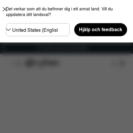
Det verkar som att du befinner dig i ett annat land. Vill du
uppdatera ditt landsval?
Välj
Hjälp och feedback
land
Fri frakt för ordrar över 600 SEK
Funktioner
Bilkompatibilitet
Installation
Dim