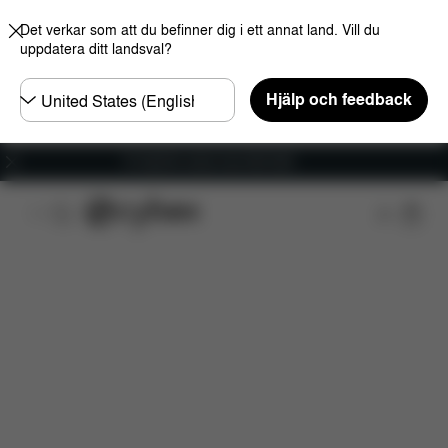
Det verkar som att du befinner dig i ett annat land. Vill du
uppdatera ditt landsval?
Välj
Hjälp och feedback
land
Fri frakt för ordrar över 600 SEK
Funktioner
Bilkompatibilitet
Installation
Dim