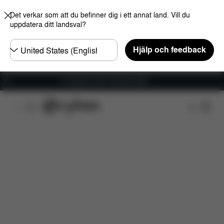
Det verkar som att du befinner dig i ett annat land. Vill du
uppdatera ditt landsval?
Välj
Hjälp och feedback
land
Fri frakt för ordrar över 600 SEK
Funktioner
Bilkompatibilitet
Installation
Dim