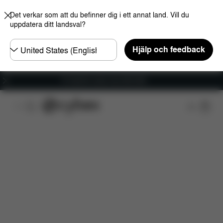
Det verkar som att du befinner dig i ett annat land. Vill du
uppdatera ditt landsval?
Välj
Hjälp och feedback
land
Fri frakt för ordrar över 600 SEK
Funktioner
Bilkompatibilitet
Installation
Dim